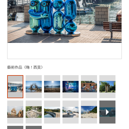
藝術作品《嗨！西貢》