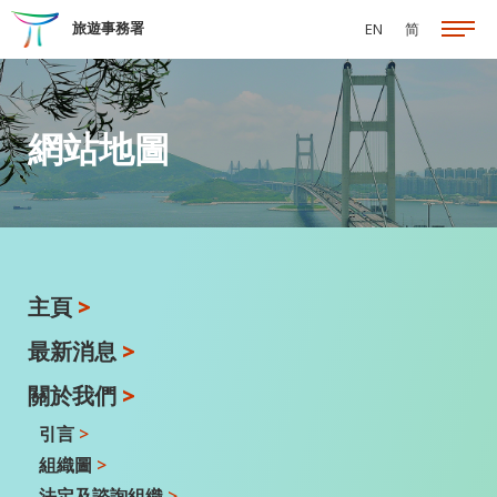
跳至主要內容
旅遊事務署
EN
简
網站地圖
主頁
>
最新消息
>
關於我們
>
引言
>
組織圖
>
法定及諮詢組織
>