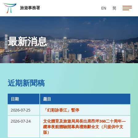
跳至主要內容
旅遊事務署
EN
简
最新消息
近期新聞稿
日期
题目
2026-07-25
「幻彩詠香江」暫停
2026-07-24
文化體育及旅遊局局長出席昂坪360二十周年—
纜車夜航體驗開幕典禮致辭全文（只提供中文
版）