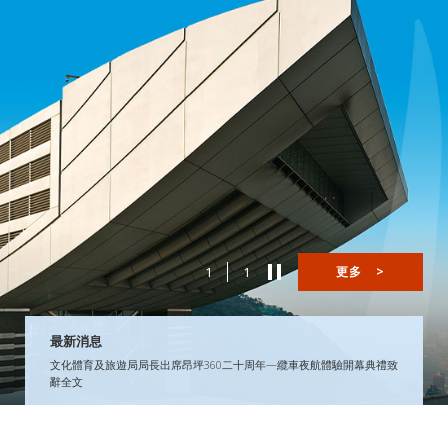
1
1
更多
>
最新消息
文化體育及旅遊局局長出席昂坪360二十周年—纜車夜航體驗開幕典禮致
辭全文