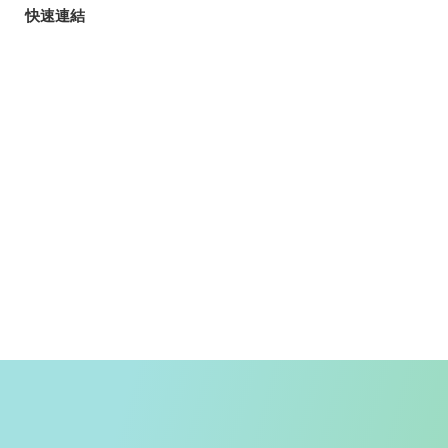
快速連結
旅客
玩樂指南
香港自遊樂在18區
郊野樂行
入境條例
天氣
香港公共交通
入境旅客資訊
精明消費