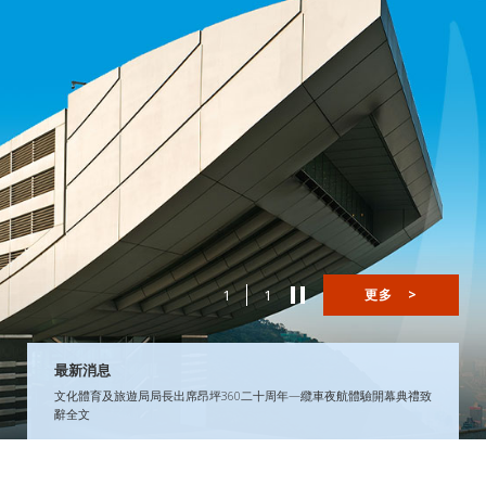
1
1
更多
>
最新消息
文化體育及旅遊局局長出席昂坪360二十周年—纜車夜航體驗開幕典禮致
辭全文