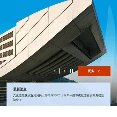
1
1
更多
>
最新消息
文化體育及旅遊局局長出席昂坪360二十周年—纜車夜航體驗開幕典禮致
辭全文