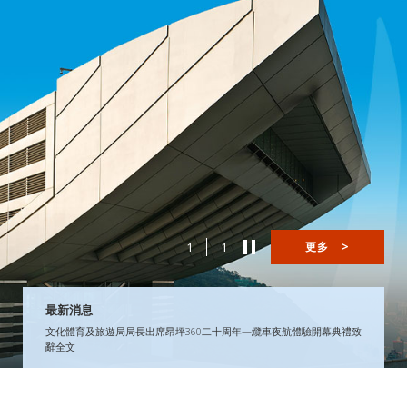
1
1
更多
>
最新消息
文化體育及旅遊局局長出席昂坪360二十周年—纜車夜航體驗開幕典禮致
辭全文