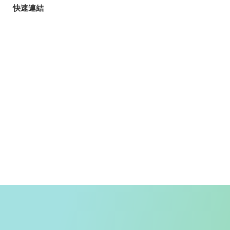
快速連結
旅客
玩樂指南
香港自遊樂在18區
郊野樂行
入境條例
天氣
香港公共交通
入境旅客資訊
精明消費