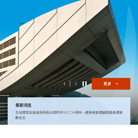
1
1
更多
>
最新消息
文化體育及旅遊局局長出席昂坪360二十周年—纜車夜航體驗開幕典禮致
辭全文