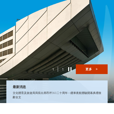
1
1
更多
>
最新消息
文化體育及旅遊局局長出席昂坪360二十周年—纜車夜航體驗開幕典禮致
辭全文