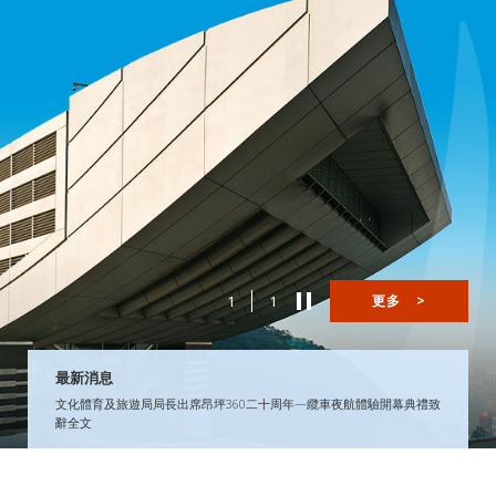
1
1
更多
>
最新消息
文化體育及旅遊局局長出席昂坪360二十周年—纜車夜航體驗開幕典禮致
辭全文