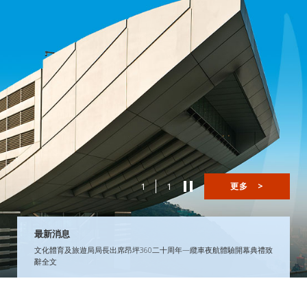
1
1
更多
>
最新消息
文化體育及旅遊局局長出席昂坪360二十周年—纜車夜航體驗開幕典禮致
辭全文