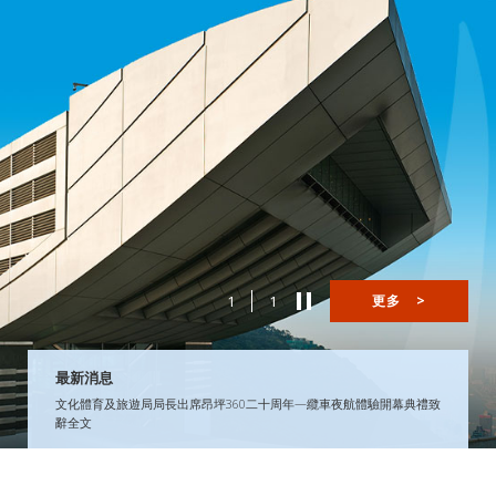
1
1
更多
>
最新消息
文化體育及旅遊局局長出席昂坪360二十周年—纜車夜航體驗開幕典禮致
辭全文