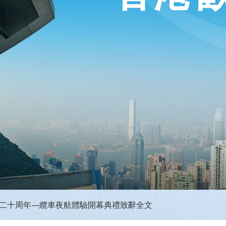
0二十周年—纜車夜航體驗開幕典禮致辭全文