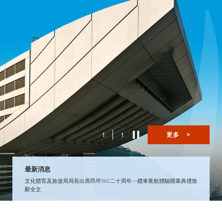
1
1
更多
>
最新消息
文化體育及旅遊局局長出席昂坪360二十周年—纜車夜航體驗開幕典禮致
辭全文