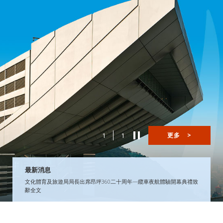
1
1
更多
>
最新消息
文化體育及旅遊局局長出席昂坪360二十周年—纜車夜航體驗開幕典禮致
辭全文