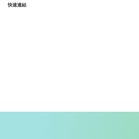
快速連結
旅客
玩樂指南
香港自遊樂在18區
郊野樂行
入境條例
天氣
香港公共交通
入境旅客資訊
精明消費