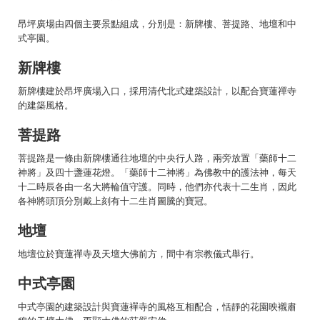
昂坪廣場由四個主要景點組成，分別是：新牌樓、菩提路、地壇和中
式亭園。
新牌樓
新牌樓建於昂坪廣場入口，採用清代北式建築設計，以配合寶蓮禪寺
的建築風格。
菩提路
菩提路是一條由新牌樓通往地壇的中央行人路，兩旁放置「藥師十二
神將」及四十盞蓮花燈。「藥師十二神將」為佛教中的護法神，每天
十二時辰各由一名大將輪值守護。同時，他們亦代表十二生肖，因此
各神將頭頂分別戴上刻有十二生肖圖騰的寶冠。
地壇
地壇位於寶蓮禪寺及天壇大佛前方，間中有宗教儀式舉行。
中式亭園
中式亭園的建築設計與寶蓮襌寺的風格互相配合，恬靜的花園映襯肅