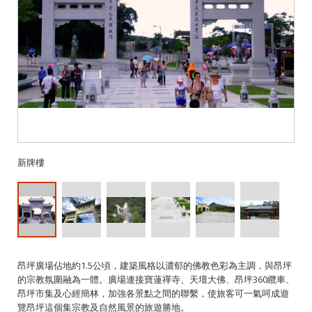
新牌樓
昂坪廣場佔地約1.5公頃，建築風格以濃郁的佛教色彩為主調，與昂坪
的宗教氛圍融為一體。廣場連接寶蓮禪寺、天壇大佛、昂坪360纜車、
昂坪市集及心經簡林，加強各景點之間的聯繫，使旅客可一氣呵成遊
覽昂坪這個集宗教及自然風景的旅遊勝地。