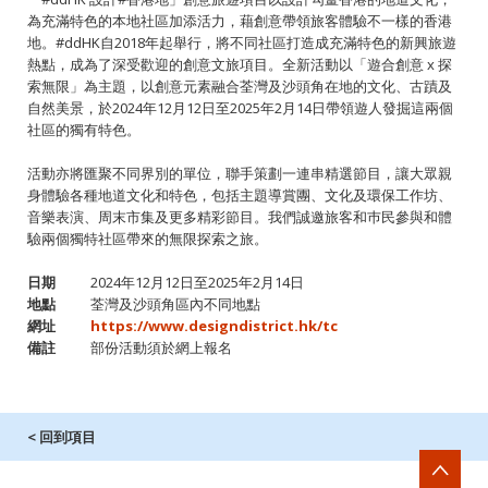
為充滿特色的本地社區加添活力，藉創意帶領旅客體驗不一樣的香港
地。#ddHK自2018年起舉行，將不同社區打造成充滿特色的新興旅遊
熱點，成為了深受歡迎的創意文旅項目。全新活動以「遊合創意 x 探
索無限」為主題，以創意元素融合荃灣及沙頭角在地的文化、古蹟及
自然美景，於2024年12月12日至2025年2月14日帶領遊人發掘這兩個
社區的獨有特色。
活動亦將匯聚不同界別的單位，聯手策劃一連串精選節目，讓大眾親
身體驗各種地道文化和特色，包括主題導賞團、文化及環保工作坊、
音樂表演、周末市集及更多精彩節目。我們誠邀旅客和巿民參與和體
驗兩個獨特社區帶來的無限探索之旅。
日期
2024年12月12日至2025年2月14日
地點
荃灣及沙頭角區內不同地點
網址
https://www.designdistrict.hk/tc
備註
部份活動須於網上報名
< 回到項目