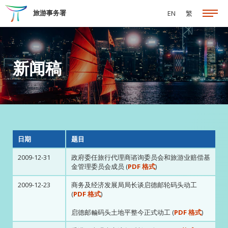
跳至主要内容
旅游事务署
EN
繁
新闻稿
日期
题目
2009-12-31
政府委任旅行代理商谘询委员会和旅游业赔偿基
金管理委员会成员 (
PDF 格式
)
2009-12-23
商务及经济发展局局长谈启德邮轮码头动工
(
PDF 格式
)
启德邮輪码头土地平整今正式动工 (
PDF 格式
)