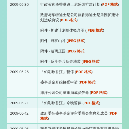
2009-06-30
行政长官谈香港迪士尼乐园扩建计划 (
PDF 格式
)
政府与华特迪士尼公司就香港迪士尼乐园扩建计
划达成协议 (
PDF 格式
)
附件 - 扩建计划整体概念图 (
JPEG 格式
)
附件 - 野矿山谷 (
JPEG 格式
)
附件 - 迷离庄园 (
JPEG 格式
)
附件 - 反斗奇兵历奇地带 (
JPEG 格式
)
2009-06-26
「幻彩咏香江」暂停 (
PDF 格式
)
盛事基金开始接受申请 (
PDF 格式
)
海洋公园公司董事局成员任命 (
PDF 格式
)
2009-06-21
「幻彩咏香江」今晚暂停 (
PDF 格式
)
2009-06-12
政府委任盛事基金评审委员会主席及成员 (
PDF
格式
)
2009-05-06
商务及经济发展局局长谈向受隔离旅客提供旅游