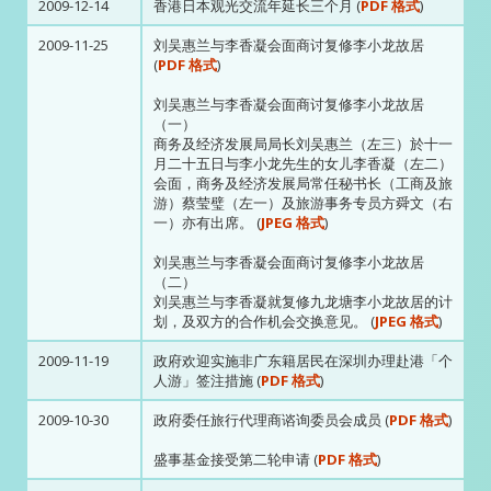
2009-12-14
香港日本观光交流年延长三个月 (
PDF 格式
)
2009-11-25
刘吴惠兰与李香凝会面商讨复修李小龙故居
(
PDF 格式
)
刘吴惠兰与李香凝会面商讨复修李小龙故居
（一）
商务及经济发展局局长刘吴惠兰（左三）於十一
月二十五日与李小龙先生的女儿李香凝（左二）
会面，商务及经济发展局常任秘书长（工商及旅
游）蔡莹璧（左一）及旅游事务专员方舜文（右
一）亦有出席。 (
JPEG 格式
)
刘吴惠兰与李香凝会面商讨复修李小龙故居
（二）
刘吴惠兰与李香凝就复修九龙塘李小龙故居的计
划，及双方的合作机会交换意见。 (
JPEG 格式
)
2009-11-19
政府欢迎实施非广东籍居民在深圳办理赴港「个
人游」签注措施 (
PDF 格式
)
2009-10-30
政府委任旅行代理商谘询委员会成员 (
PDF 格式
)
盛事基金接受第二轮申请 (
PDF 格式
)