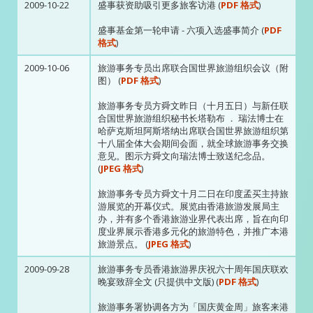
2009-10-22
盛事获资助吸引更多旅客访港 (
PDF 格式
)
盛事基金第一轮申请 - 六项入选盛事简介 (
PDF
格式
)
2009-10-06
旅游事务专员出席联合国世界旅游组织会议（附
图） (
PDF 格式
)
旅游事务专员方舜文昨日（十月五日）与新任联
合国世界旅游组织秘书长塔勒布 ． 瑞法博士在
哈萨克斯坦阿斯塔纳出席联合国世界旅游组织第
十八届全体大会期间会面，就全球旅游事务交换
意见。图示方舜文向瑞法博士致送纪念品。
(
JPEG 格式
)
旅游事务专员方舜文十月二日在印度孟买主持旅
游展览的开幕仪式。展览由香港旅游发展局主
办，并有多个香港旅游业界代表出席，旨在向印
度业界展示香港多元化的旅游特色，并推广本港
旅游景点。 (
JPEG 格式
)
2009-09-28
旅游事务专员香港旅游界庆祝六十周年国庆联欢
晚宴致辞全文 (只提供中文版) (
PDF 格式
)
旅游事务署协调各方为「国庆黄金周」旅客来港