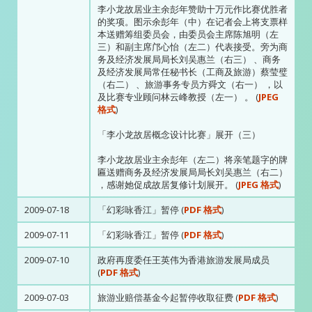
李小龙故居业主余彭年赞助十万元作比赛优胜者
的奖项。图示余彭年（中）在记者会上将支票样
本送赠筹组委员会，由委员会主席陈旭明（左
三）和副主席邝心怡（左二）代表接受。旁为商
务及经济发展局局长刘吴惠兰（右三） 、商务
及经济发展局常任秘书长（工商及旅游）蔡莹璧
（右二） 、旅游事务专员方舜文（右一） ，以
及比赛专业顾问林云峰教授（左一） 。 (
JPEG
格式
)
「李小龙故居概念设计比赛」展开（三）
李小龙故居业主余彭年（左二）将亲笔题字的牌
匾送赠商务及经济发展局局长刘吴惠兰（右二）
，感谢她促成故居复修计划展开。 (
JPEG 格式
)
2009-07-18
「幻彩咏香江」暂停 (
PDF 格式
)
2009-07-11
「幻彩咏香江」暂停 (
PDF 格式
)
2009-07-10
政府再度委任王英伟为香港旅游发展局成员
(
PDF 格式
)
2009-07-03
旅游业赔偿基金今起暂停收取征费 (
PDF 格式
)