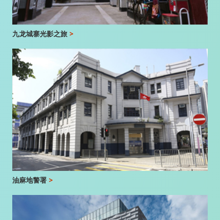
九龙城寨光影之旅
>
油麻地警署
>