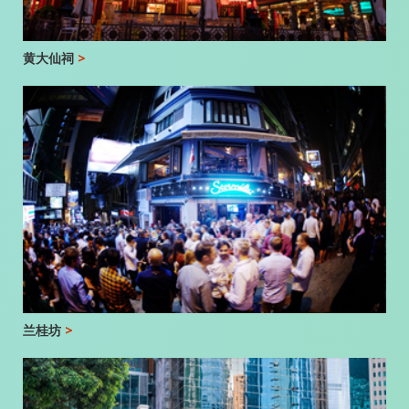
黄大仙祠
>
兰桂坊
>