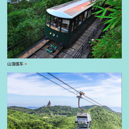
山顶缆车
>