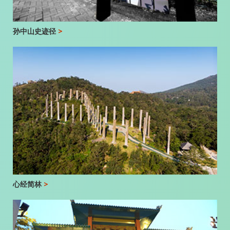
孙中山史迹径
>
心经简林
>