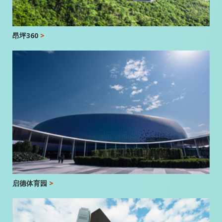
昂坪360
>
启德体育园
>