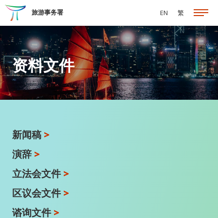
跳至主要内容
旅游事务署
EN
繁
资料文件
新闻稿
>
演辞
>
立法会文件
>
区议会文件
>
谘询文件
>