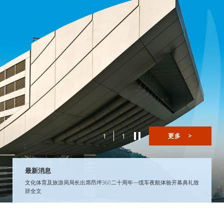
1
1
更多
>
最新消息
文化体育及旅游局局长出席昂坪360二十周年—缆车夜航体验开幕典礼致
辞全文