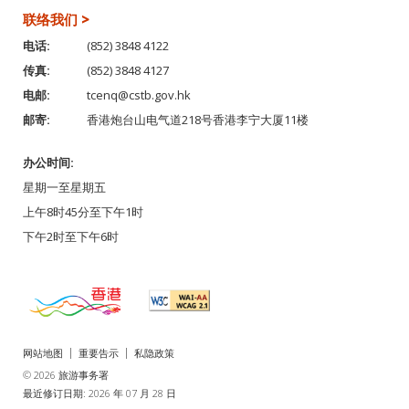
联络我们 >
电话:
(852) 3848 4122
传真:
(852) 3848 4127
电邮:
tcenq@cstb.gov.hk
邮寄:
香港炮台山电气道218号香港李宁大厦11楼
办公时间:
星期一至星期五
上午8时45分至下午1时
下午2时至下午6时
网站地图
重要告示
私隐政策
© 2026 旅游事务署
最近修订日期: 2026 年 07 月 28 日