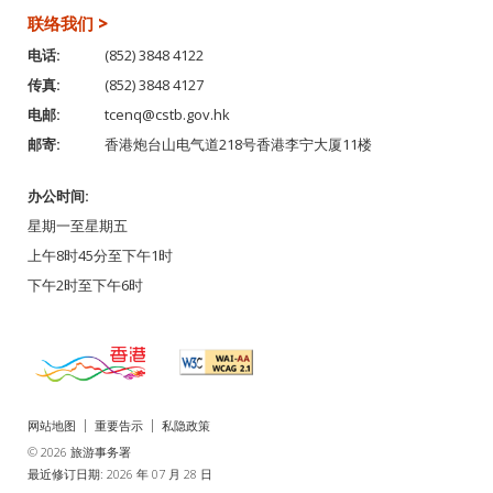
联络我们 >
电话:
(852) 3848 4122
传真:
(852) 3848 4127
电邮:
tcenq@cstb.gov.hk
邮寄:
香港炮台山电气道218号香港李宁大厦11楼
办公时间:
星期一至星期五
上午8时45分至下午1时
下午2时至下午6时
网站地图
重要告示
私隐政策
© 2026 旅游事务署
最近修订日期: 2026 年 07 月 28 日