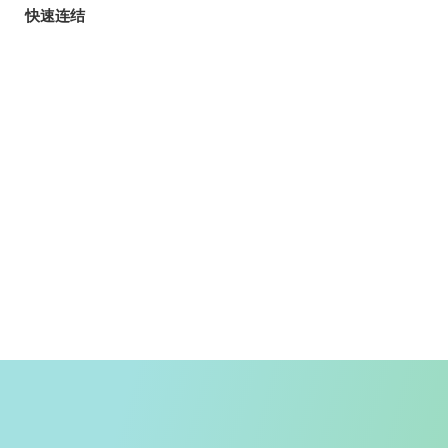
快速连结
旅客
玩乐指南
香港自游乐在18区
郊野乐行
入境条例
天气
香港公共交通
入境旅客资讯
精明消费