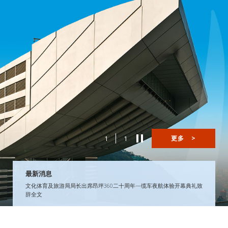
1
1
更多
>
最新消息
文化体育及旅游局局长出席昂坪360二十周年—缆车夜航体验开幕典礼致
辞全文