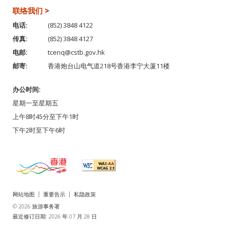
联络我们 >
电话:
(852) 3848 4122
传真:
(852) 3848 4127
电邮:
tcenq@cstb.gov.hk
邮寄:
香港炮台山电气道218号香港李宁大厦11楼
办公时间:
星期一至星期五
上午8时45分至下午1时
下午2时至下午6时
网站地图
重要告示
私隐政策
© 2026 旅游事务署
最近修订日期: 2026 年 07 月 28 日