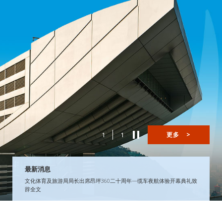
1
1
更多
>
最新消息
文化体育及旅游局局长出席昂坪360二十周年—缆车夜航体验开幕典礼致
辞全文