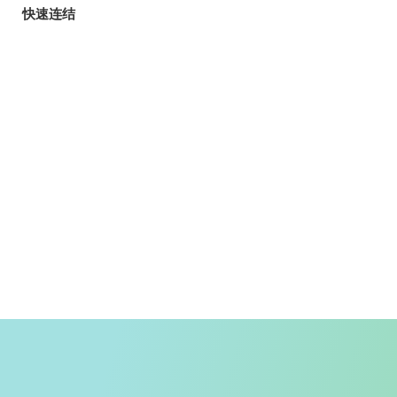
快速连结
旅客
玩乐指南
香港自游乐在18区
郊野乐行
入境条例
天气
香港公共交通
入境旅客资讯
精明消费