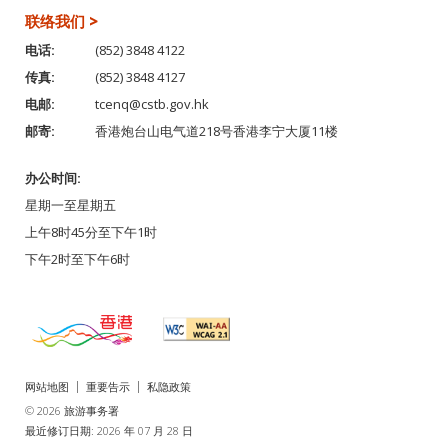
联络我们 >
电话:
(852) 3848 4122
传真:
(852) 3848 4127
电邮:
tcenq@cstb.gov.hk
邮寄:
香港炮台山电气道218号香港李宁大厦11楼
办公时间:
星期一至星期五
上午8时45分至下午1时
下午2时至下午6时
网站地图
重要告示
私隐政策
© 2026 旅游事务署
最近修订日期: 2026 年 07 月 28 日