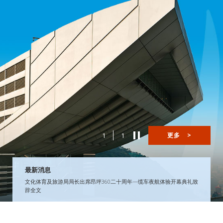
1
1
更多
>
最新消息
文化体育及旅游局局长出席昂坪360二十周年—缆车夜航体验开幕典礼致
辞全文