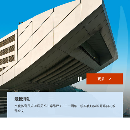
1
1
更多
>
最新消息
文化体育及旅游局局长出席昂坪360二十周年—缆车夜航体验开幕典礼致
辞全文