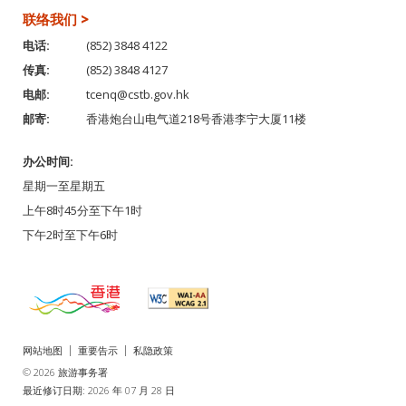
联络我们 >
电话:
(852) 3848 4122
传真:
(852) 3848 4127
电邮:
tcenq@cstb.gov.hk
邮寄:
香港炮台山电气道218号香港李宁大厦11楼
办公时间:
星期一至星期五
上午8时45分至下午1时
下午2时至下午6时
网站地图
重要告示
私隐政策
© 2026 旅游事务署
最近修订日期: 2026 年 07 月 28 日