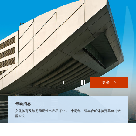
1
1
更多
>
最新消息
文化体育及旅游局局长出席昂坪360二十周年—缆车夜航体验开幕典礼致
辞全文