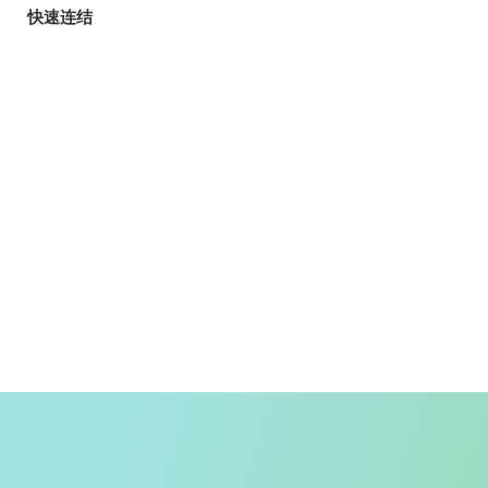
快速连结
旅客
玩乐指南
香港自游乐在18区
郊野乐行
入境条例
天气
香港公共交通
入境旅客资讯
精明消费