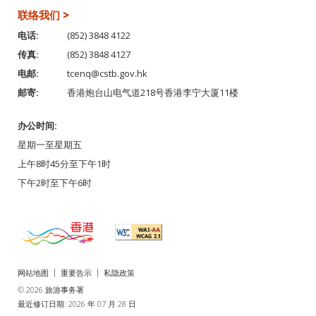
联络我们 >
电话:
(852) 3848 4122
传真:
(852) 3848 4127
电邮:
tcenq@cstb.gov.hk
邮寄:
香港炮台山电气道218号香港李宁大厦11楼
办公时间:
星期一至星期五
上午8时45分至下午1时
下午2时至下午6时
网站地图
重要告示
私隐政策
© 2026 旅游事务署
最近修订日期: 2026 年 07 月 28 日