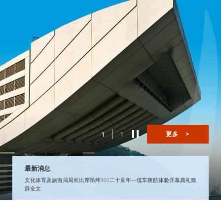
1
1
更多
>
最新消息
文化体育及旅游局局长出席昂坪360二十周年—缆车夜航体验开幕典礼致
辞全文