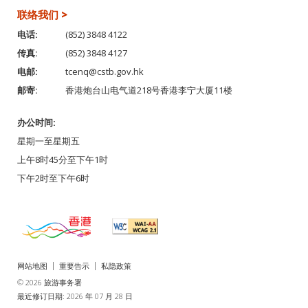
联络我们 >
电话:
(852) 3848 4122
传真:
(852) 3848 4127
电邮:
tcenq@cstb.gov.hk
邮寄:
香港炮台山电气道218号香港李宁大厦11楼
办公时间:
星期一至星期五
上午8时45分至下午1时
下午2时至下午6时
网站地图
重要告示
私隐政策
© 2026 旅游事务署
最近修订日期: 2026 年 07 月 28 日