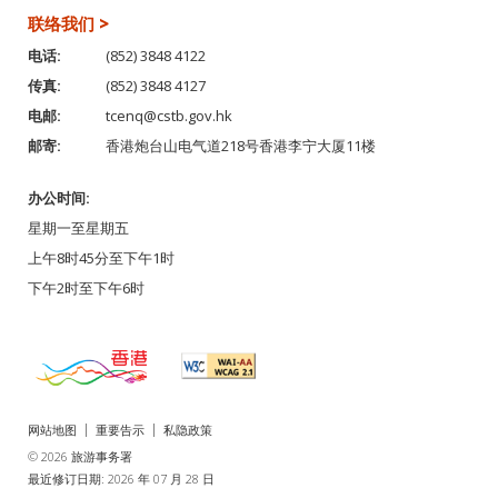
联络我们 >
电话:
(852) 3848 4122
传真:
(852) 3848 4127
电邮:
tcenq@cstb.gov.hk
邮寄:
香港炮台山电气道218号香港李宁大厦11楼
办公时间:
星期一至星期五
上午8时45分至下午1时
下午2时至下午6时
网站地图
重要告示
私隐政策
© 2026 旅游事务署
最近修订日期: 2026 年 07 月 28 日