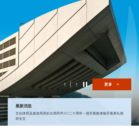
1
1
更多
>
最新消息
文化体育及旅游局局长出席昂坪360二十周年—缆车夜航体验开幕典礼致
辞全文