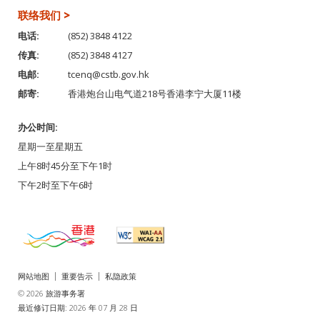
联络我们 >
电话:
(852) 3848 4122
传真:
(852) 3848 4127
电邮:
tcenq@cstb.gov.hk
邮寄:
香港炮台山电气道218号香港李宁大厦11楼
办公时间:
星期一至星期五
上午8时45分至下午1时
下午2时至下午6时
网站地图
重要告示
私隐政策
© 2026 旅游事务署
最近修订日期: 2026 年 07 月 28 日