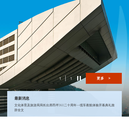
1
1
更多
>
最新消息
文化体育及旅游局局长出席昂坪360二十周年—缆车夜航体验开幕典礼致
辞全文