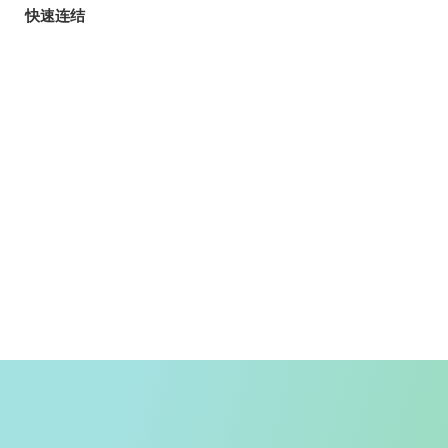
快速连结
旅客
玩乐指南
香港自游乐在18区
郊野乐行
入境条例
天气
香港公共交通
入境旅客资讯
精明消费