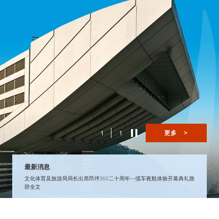
1
1
更多
>
最新消息
文化体育及旅游局局长出席昂坪360二十周年—缆车夜航体验开幕典礼致
辞全文