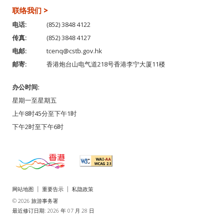
联络我们 >
电话:
(852) 3848 4122
传真:
(852) 3848 4127
电邮:
tcenq@cstb.gov.hk
邮寄:
香港炮台山电气道218号香港李宁大厦11楼
办公时间:
星期一至星期五
上午8时45分至下午1时
下午2时至下午6时
网站地图
重要告示
私隐政策
© 2026 旅游事务署
最近修订日期: 2026 年 07 月 28 日