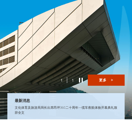
1
1
更多
>
最新消息
文化体育及旅游局局长出席昂坪360二十周年—缆车夜航体验开幕典礼致
辞全文