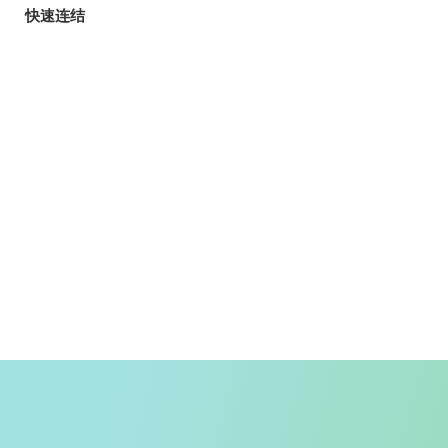
快速连结
旅客
玩乐指南
香港自游乐在18区
郊野乐行
入境条例
天气
香港公共交通
入境旅客资讯
精明消费