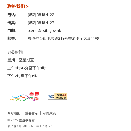
联络我们 >
电话:
(852) 3848 4122
传真:
(852) 3848 4127
电邮:
tcenq@cstb.gov.hk
邮寄:
香港炮台山电气道218号香港李宁大厦11楼
办公时间:
星期一至星期五
上午8时45分至下午1时
下午2时至下午6时
网站地图
重要告示
私隐政策
© 2026 旅游事务署
最近修订日期: 2026 年 07 月 28 日