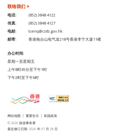
联络我们 >
电话:
(852) 3848 4122
传真:
(852) 3848 4127
电邮:
tcenq@cstb.gov.hk
邮寄:
香港炮台山电气道218号香港李宁大厦11楼
办公时间:
星期一至星期五
上午8时45分至下午1时
下午2时至下午6时
网站地图
重要告示
私隐政策
© 2026 旅游事务署
最近修订日期: 2026 年 07 月 28 日