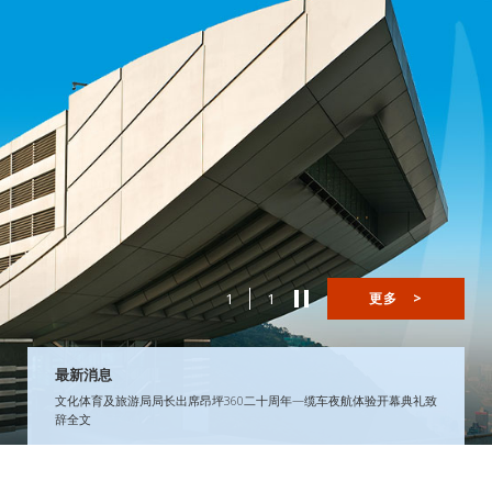
1
1
更多
>
最新消息
文化体育及旅游局局长出席昂坪360二十周年—缆车夜航体验开幕典礼致
辞全文