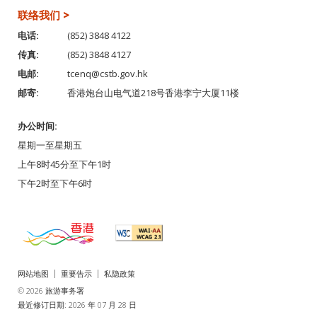
联络我们 >
电话:
(852) 3848 4122
传真:
(852) 3848 4127
电邮:
tcenq@cstb.gov.hk
邮寄:
香港炮台山电气道218号香港李宁大厦11楼
办公时间:
星期一至星期五
上午8时45分至下午1时
下午2时至下午6时
网站地图
重要告示
私隐政策
© 2026 旅游事务署
最近修订日期: 2026 年 07 月 28 日