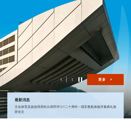
1
1
更多
>
最新消息
文化体育及旅游局局长出席昂坪360二十周年—缆车夜航体验开幕典礼致
辞全文