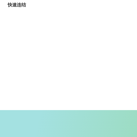
快速连结
旅客
玩乐指南
香港自游乐在18区
郊野乐行
入境条例
天气
香港公共交通
入境旅客资讯
精明消费