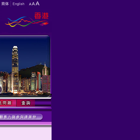
A
A
A