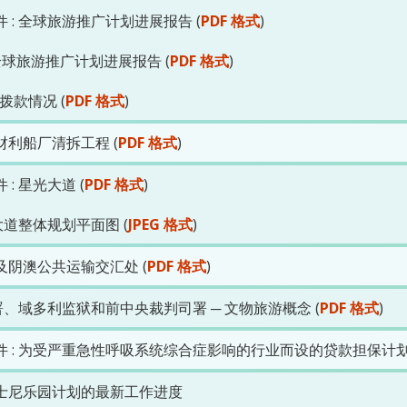
: 全球旅游推广计划进展报告 (
PDF 格式
)
全球旅游推广计划进展报告 (
PDF 格式
)
拨款情况 (
PDF 格式
)
利船厂清拆工程 (
PDF 格式
)
 星光大道 (
PDF 格式
)
大道整体规划平面图 (
JPEG 格式
)
阴澳公共运输交汇处 (
PDF 格式
)
署、域多利监狱和前中央裁判司署 ─ 文物旅游概念 (
PDF 格式
)
 : 为受严重急性呼吸系统综合症影响的行业而设的贷款担保计划 
士尼乐园计划的最新工作进度