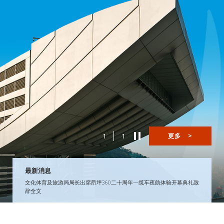
1
1
更多
>
最新消息
文化体育及旅游局局长出席昂坪360二十周年—缆车夜航体验开幕典礼致
辞全文