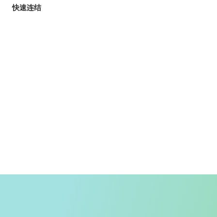
快速连结
旅客
玩乐指南
香港自游乐在18区
郊野乐行
入境条例
天气
香港公共交通
入境旅客资讯
精明消费