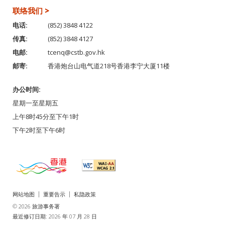
联络我们 >
电话:
(852) 3848 4122
传真:
(852) 3848 4127
电邮:
tcenq@cstb.gov.hk
邮寄:
香港炮台山电气道218号香港李宁大厦11楼
办公时间:
星期一至星期五
上午8时45分至下午1时
下午2时至下午6时
网站地图
重要告示
私隐政策
© 2026 旅游事务署
最近修订日期: 2026 年 07 月 28 日