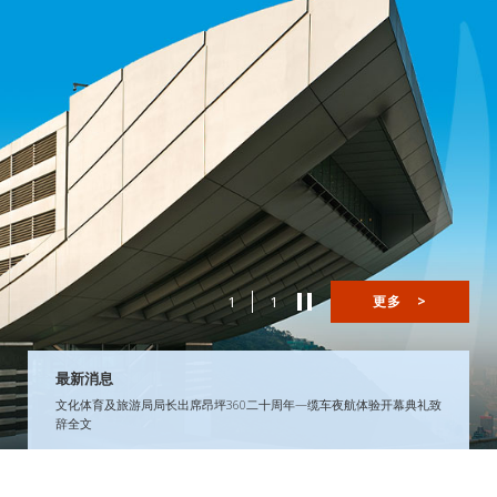
1
1
更多
>
最新消息
文化体育及旅游局局长出席昂坪360二十周年—缆车夜航体验开幕典礼致
辞全文