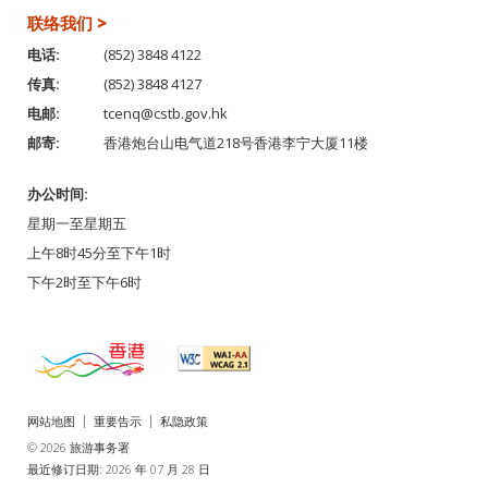
联络我们 >
电话:
(852) 3848 4122
传真:
(852) 3848 4127
电邮:
tcenq@cstb.gov.hk
邮寄:
香港炮台山电气道218号香港李宁大厦11楼
办公时间:
星期一至星期五
上午8时45分至下午1时
下午2时至下午6时
网站地图
重要告示
私隐政策
© 2026 旅游事务署
最近修订日期: 2026 年 07 月 28 日